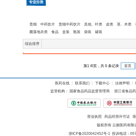
专业分类
贵细
中药饮片
贵细中药饮片
其他、叶类
皮类
茎、木类
菌藻地衣类
食品
盒装
瓶装
袋装
罐装
综合排序
,
第
1
/
0
页，共
0
条记录
首页
医药在线
┊
联系我们
┊
下载中心
┊
法律声明
┊
监管机构：
国家食品药品监督管理局
浙江省食品药
营业执照
药品经营许可证
版权所有 云旗医药有限
浙ICP备2020042452号-1
投诉电话：057