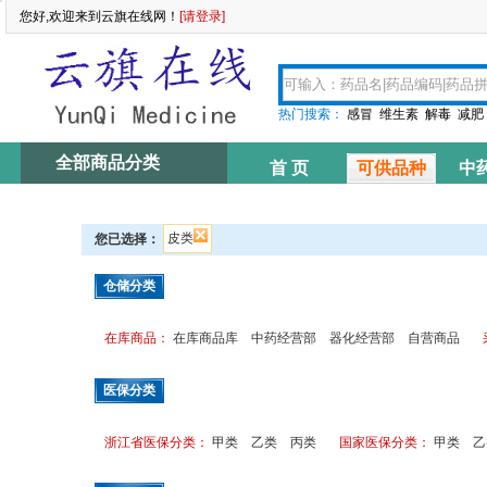
您好,欢迎来到云旗在线网！
[请登录]
热门搜索：
感冒
维生素
解毒
减肥
全部商品分类
首 页
可供品种
中
资讯中心
皮类
您已选择：
仓储分类
在库商品：
在库商品库
中药经营部
器化经营部
自营商品
医保分类
浙江省医保分类：
甲类
乙类
丙类
国家医保分类：
甲类
乙