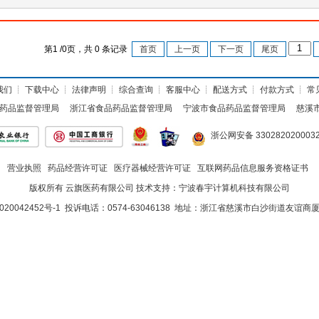
第
1
/
0
页，共
0
条记录
首页
上一页
下一页
尾页
我们
┊
下载中心
┊
法律声明
┊
综合查询
┊
客服中心
┊
配送方式
┊
付款方式
┊
常
药品监督管理局
浙江省食品药品监督管理局
宁波市食品药品监督管理局
慈溪
浙公网安备 330282020003
营业执照
药品经营许可证
医疗器械经营许可证
互联网药品信息服务资格证书
版权所有 云旗医药有限公司 技术支持：
宁波春宇计算机科技有限公司
020042452号-1
投诉电话：0574-63046138 地址：浙江省慈溪市白沙街道友谊商厦<