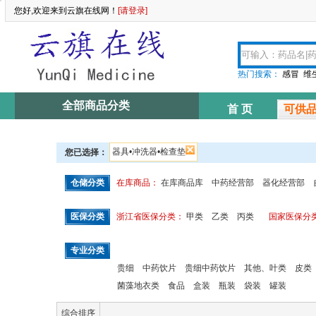
您好,欢迎来到云旗在线网！
[请登录]
热门搜索：
感冒
维
全部商品分类
首 页
可供
器具•冲洗器•检查垫
您已选择：
仓储分类
在库商品：
在库商品库
中药经营部
器化经营部
医保分类
浙江省医保分类：
甲类
乙类
丙类
国家医保分
专业分类
贵细
中药饮片
贵细中药饮片
其他、叶类
皮类
菌藻地衣类
食品
盒装
瓶装
袋装
罐装
综合排序