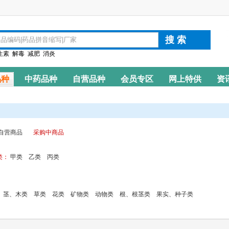
生素
解毒
减肥
消炎
品种
中药品种
自营品种
会员专区
网上特供
资
自营商品
采购中商品
类：
甲类
乙类
丙类
茎、木类
草类
花类
矿物类
动物类
根、根茎类
果实、种子类