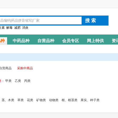
生素
解毒
减肥
消炎
品种
中药品种
自营品种
会员专区
网上特供
资
自营商品
采购中商品
类：
甲类
乙类
丙类
茎、木类
草类
花类
矿物类
动物类
根、根茎类
果实、种子类