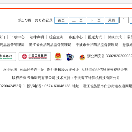
第
1
/
0
页，共
0
条记录
首页
上一页
下一页
尾页
我们
┊
下载中心
┊
法律声明
┊
综合查询
┊
客服中心
┊
配送方式
┊
付款方式
┊
常
药品监督管理局
浙江省食品药品监督管理局
宁波市食品药品监督管理局
慈溪
浙公网安备 330282020003
营业执照
药品经营许可证
医疗器械经营许可证
互联网药品信息服务资格证书
版权所有 云旗医药有限公司 技术支持：
宁波春宇计算机科技有限公司
020042452号-1
投诉电话：0574-63046138 地址：浙江省慈溪市白沙街道友谊商厦<