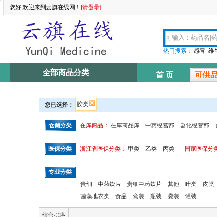
您好,欢迎来到云旗在线网！
[请登录]
热门搜索：
感冒
维
全部商品分类
首 页
可供
胶类
您已选择：
仓储分类
在库商品：
在库商品库
中药经营部
器化经营部
医保分类
浙江省医保分类：
甲类
乙类
丙类
国家医保分
专业分类
贵细
中药饮片
贵细中药饮片
其他、叶类
皮类
菌藻地衣类
食品
盒装
瓶装
袋装
罐装
综合排序