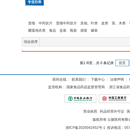
专业分类
贵细
中药饮片
贵细中药饮片
其他、叶类
皮类
茎、木类
菌藻地衣类
食品
盒装
瓶装
袋装
罐装
综合排序
,
第
1
/
0
页，共
0
条记录
首页
医药在线
┊
联系我们
┊
下载中心
┊
法律声明
┊
监管机构：
国家食品药品监督管理局
浙江省食品药
营业执照
药品经营许可证
版权所有 云旗医药有限
浙ICP备2020042452号-1
投诉电话：057