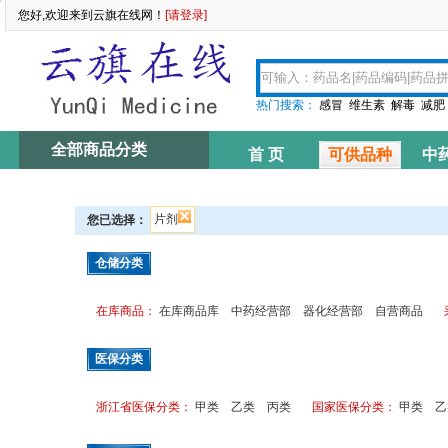
您好,欢迎来到云旗在线网！
[请登录]
热门搜索：
感冒
维生素
解毒
减肥
全部商品分类
首 页
可供品种
中
资讯中心
片剂
您已选择：
仓储分类
在库商品：
在库商品库
中药经营部
器化经营部
自营商品
医保分类
浙江省医保分类：
甲类
乙类
丙类
国家医保分类：
甲类
乙