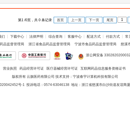
第
1
/
0
页，共
0
条记录
首页
上一页
下一页
尾页
我们
┊
下载中心
┊
法律声明
┊
综合查询
┊
客服中心
┊
配送方式
┊
付款方式
┊
常
药品监督管理局
浙江省食品药品监督管理局
宁波市食品药品监督管理局
慈溪
浙公网安备 330282020003
营业执照
药品经营许可证
医疗器械经营许可证
互联网药品信息服务资格证书
版权所有 云旗医药有限公司 技术支持：
宁波春宇计算机科技有限公司
020042452号-1
投诉电话：0574-63046138 地址：浙江省慈溪市白沙街道友谊商厦<