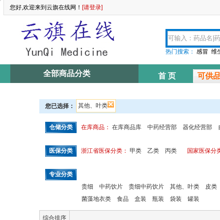
您好,欢迎来到云旗在线网！
[请登录]
热门搜索：
感冒
维
全部商品分类
首 页
可供
其他、叶类
您已选择：
仓储分类
在库商品：
在库商品库
中药经营部
器化经营部
医保分类
浙江省医保分类：
甲类
乙类
丙类
国家医保分
专业分类
贵细
中药饮片
贵细中药饮片
其他、叶类
皮类
菌藻地衣类
食品
盒装
瓶装
袋装
罐装
综合排序