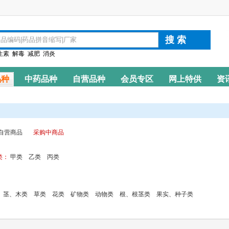
生素
解毒
减肥
消炎
品种
中药品种
自营品种
会员专区
网上特供
资
自营商品
采购中商品
类：
甲类
乙类
丙类
茎、木类
草类
花类
矿物类
动物类
根、根茎类
果实、种子类