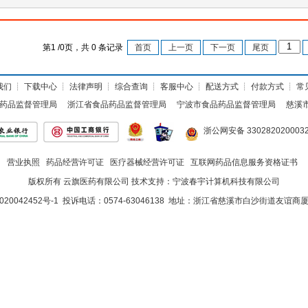
第
1
/
0
页，共
0
条记录
首页
上一页
下一页
尾页
我们
┊
下载中心
┊
法律声明
┊
综合查询
┊
客服中心
┊
配送方式
┊
付款方式
┊
常
药品监督管理局
浙江省食品药品监督管理局
宁波市食品药品监督管理局
慈溪
浙公网安备 330282020003
营业执照
药品经营许可证
医疗器械经营许可证
互联网药品信息服务资格证书
版权所有 云旗医药有限公司 技术支持：
宁波春宇计算机科技有限公司
020042452号-1
投诉电话：0574-63046138 地址：浙江省慈溪市白沙街道友谊商厦<