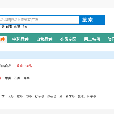
生素
解毒
减肥
消炎
品种
中药品种
自营品种
会员专区
网上特供
资
自营商品
采购中商品
类：
甲类
乙类
丙类
茎、木类
草类
花类
矿物类
动物类
根、根茎类
果实、种子类