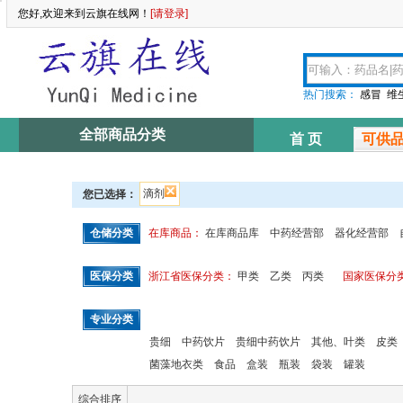
您好,欢迎来到云旗在线网！
[请登录]
热门搜索：
感冒
维
全部商品分类
首 页
可供
滴剂
您已选择：
仓储分类
在库商品：
在库商品库
中药经营部
器化经营部
医保分类
浙江省医保分类：
甲类
乙类
丙类
国家医保分
专业分类
贵细
中药饮片
贵细中药饮片
其他、叶类
皮类
菌藻地衣类
食品
盒装
瓶装
袋装
罐装
综合排序