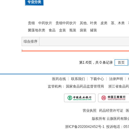
专业分类
贵细
中药饮片
贵细中药饮片
其他、叶类
皮类
茎、木类
菌藻地衣类
食品
盒装
瓶装
袋装
罐装
综合排序
,
第
1
/
0
页，共
0
条记录
首页
医药在线
┊
联系我们
┊
下载中心
┊
法律声明
┊
监管机构：
国家食品药品监督管理局
浙江省食品药
营业执照
药品经营许可证
版权所有 云旗医药有限
浙ICP备2020042452号-1
投诉电话：057