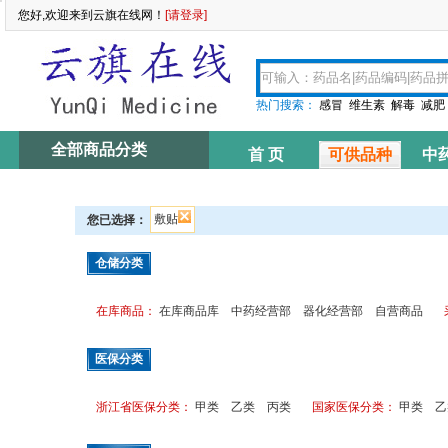
您好,欢迎来到云旗在线网！
[请登录]
热门搜索：
感冒
维生素
解毒
减肥
全部商品分类
首 页
可供品种
中
资讯中心
敷贴
您已选择：
仓储分类
在库商品：
在库商品库
中药经营部
器化经营部
自营商品
医保分类
浙江省医保分类：
甲类
乙类
丙类
国家医保分类：
甲类
乙