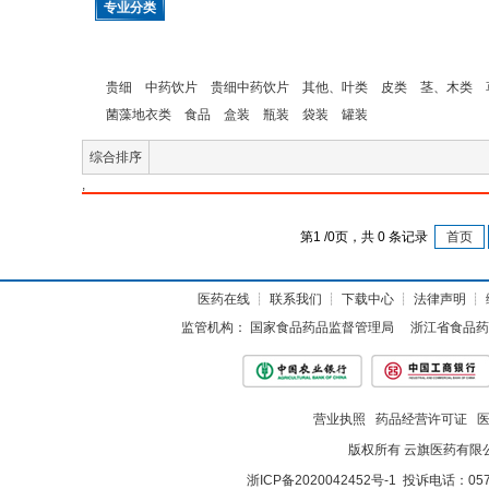
专业分类
贵细
中药饮片
贵细中药饮片
其他、叶类
皮类
茎、木类
菌藻地衣类
食品
盒装
瓶装
袋装
罐装
综合排序
,
第
1
/
0
页，共
0
条记录
首页
医药在线
┊
联系我们
┊
下载中心
┊
法律声明
┊
监管机构：
国家食品药品监督管理局
浙江省食品药
营业执照
药品经营许可证
版权所有 云旗医药有限
浙ICP备2020042452号-1
投诉电话：057