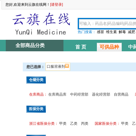
您好,欢迎来到云旗在线网！
[请登录]
热门搜索：
感冒
维生素
解毒
减肥
全部商品分类
首 页
可供品种
中
资讯中心
口服溶液剂
您已选择：
仓储分类
在库商品：
在库商品库
中药经营部
器化经营部
自营商品
医保分类
浙江省医保分类：
甲类
乙类
丙类
国家医保分类：
甲类
乙