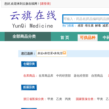
您好,欢迎来到云旗在线网！
[请登录]
热门搜索：
感冒
维生素
解毒
减肥
全部商品分类
首 页
可供品种
中
资讯中心
鼻贴•鼻喷雾•鼻氧管
您已选择：
仓储分类
在库商品：
在库商品库
中药经营部
器化经营部
自营商品
医保分类
浙江省医保分类：
甲类
乙类
丙类
国家医保分类：
甲类
乙