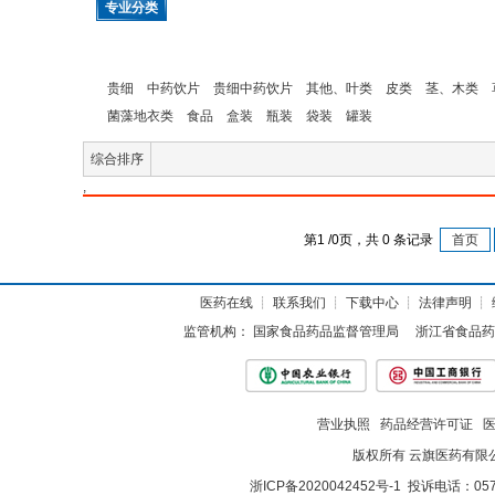
专业分类
贵细
中药饮片
贵细中药饮片
其他、叶类
皮类
茎、木类
菌藻地衣类
食品
盒装
瓶装
袋装
罐装
综合排序
,
第
1
/
0
页，共
0
条记录
首页
医药在线
┊
联系我们
┊
下载中心
┊
法律声明
┊
监管机构：
国家食品药品监督管理局
浙江省食品药
营业执照
药品经营许可证
版权所有 云旗医药有限
浙ICP备2020042452号-1
投诉电话：057