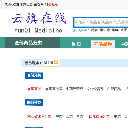
您好,欢迎来到云旗在线网！
[请登录]
热门搜索：
感冒
维生素
解毒
减肥
全部商品分类
首 页
可供品种
中
资讯中心
凝胶剂
您已选择：
仓储分类
在库商品：
在库商品库
中药经营部
器化经营部
自营商品
医保分类
浙江省医保分类：
甲类
乙类
丙类
国家医保分类：
甲类
乙