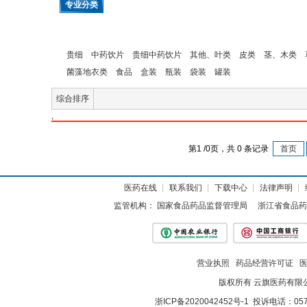
专业分类
贵细
中药饮片
贵细中药饮片
其他、叶类
皮类
茎、木类
菌藻地衣类
食品
盒装
瓶装
袋装
罐装
综合排序
,
第
1
/
0
页，共
0
条记录
首页
医药在线
┊
联系我们
┊
下载中心
┊
法律声明
┊
监管机构：
国家食品药品监督管理局
浙江省食品药
营业执照
药品经营许可证
版权所有 云旗医药有限
浙ICP备2020042452号-1
投诉电话：057