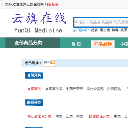
您好,欢迎来到云旗在线网！
[请登录]
热门搜索：
感冒
维生素
解毒
减肥
全部商品分类
首 页
可供品种
中
资讯中心
贴剂
您已选择：
仓储分类
在库商品：
在库商品库
中药经营部
器化经营部
自营商品
医保分类
浙江省医保分类：
甲类
乙类
丙类
国家医保分类：
甲类
乙