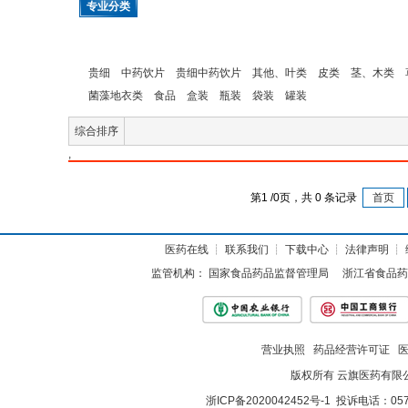
专业分类
贵细
中药饮片
贵细中药饮片
其他、叶类
皮类
茎、木类
菌藻地衣类
食品
盒装
瓶装
袋装
罐装
综合排序
,
第
1
/
0
页，共
0
条记录
首页
医药在线
┊
联系我们
┊
下载中心
┊
法律声明
┊
监管机构：
国家食品药品监督管理局
浙江省食品药
营业执照
药品经营许可证
版权所有 云旗医药有限
浙ICP备2020042452号-1
投诉电话：057