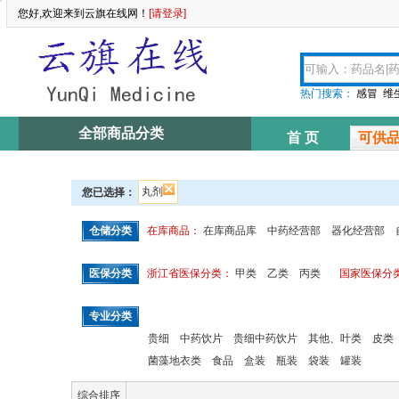
您好,欢迎来到云旗在线网！
[请登录]
热门搜索：
感冒
维
全部商品分类
首 页
可供
丸剂
您已选择：
仓储分类
在库商品：
在库商品库
中药经营部
器化经营部
医保分类
浙江省医保分类：
甲类
乙类
丙类
国家医保分
专业分类
贵细
中药饮片
贵细中药饮片
其他、叶类
皮类
菌藻地衣类
食品
盒装
瓶装
袋装
罐装
综合排序