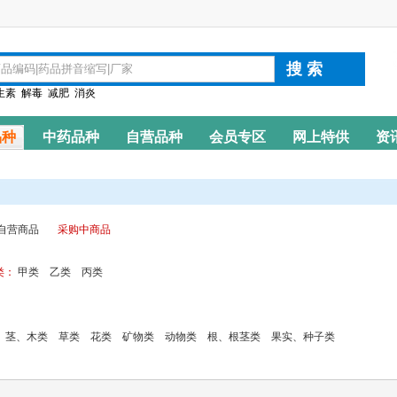
生素
解毒
减肥
消炎
品种
中药品种
自营品种
会员专区
网上特供
资
自营商品
采购中商品
类：
甲类
乙类
丙类
茎、木类
草类
花类
矿物类
动物类
根、根茎类
果实、种子类