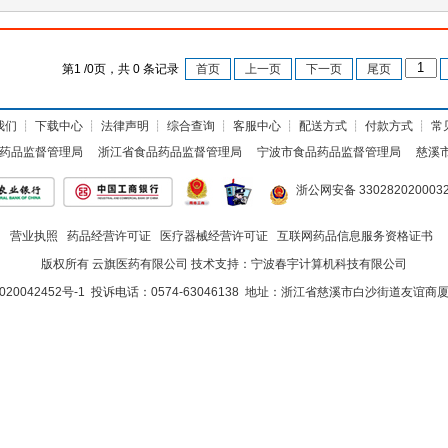
第
1
/
0
页，共
0
条记录
首页
上一页
下一页
尾页
我们
┊
下载中心
┊
法律声明
┊
综合查询
┊
客服中心
┊
配送方式
┊
付款方式
┊
常
药品监督管理局
浙江省食品药品监督管理局
宁波市食品药品监督管理局
慈溪
浙公网安备 330282020003
营业执照
药品经营许可证
医疗器械经营许可证
互联网药品信息服务资格证书
版权所有 云旗医药有限公司 技术支持：
宁波春宇计算机科技有限公司
020042452号-1
投诉电话：0574-63046138 地址：浙江省慈溪市白沙街道友谊商厦<