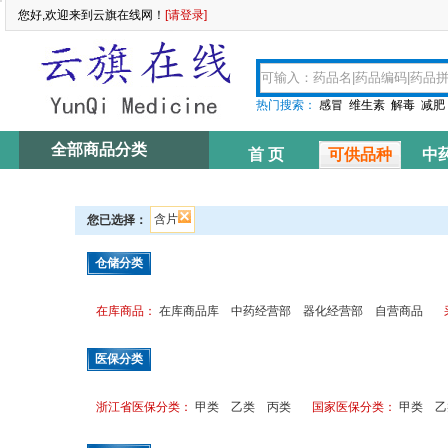
您好,欢迎来到云旗在线网！
[请登录]
热门搜索：
感冒
维生素
解毒
减肥
全部商品分类
首 页
可供品种
中
资讯中心
含片
您已选择：
仓储分类
在库商品：
在库商品库
中药经营部
器化经营部
自营商品
医保分类
浙江省医保分类：
甲类
乙类
丙类
国家医保分类：
甲类
乙