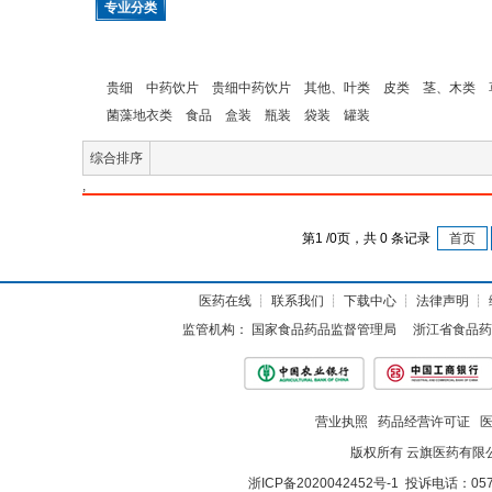
专业分类
贵细
中药饮片
贵细中药饮片
其他、叶类
皮类
茎、木类
菌藻地衣类
食品
盒装
瓶装
袋装
罐装
综合排序
,
第
1
/
0
页，共
0
条记录
首页
医药在线
┊
联系我们
┊
下载中心
┊
法律声明
┊
监管机构：
国家食品药品监督管理局
浙江省食品药
营业执照
药品经营许可证
版权所有 云旗医药有限
浙ICP备2020042452号-1
投诉电话：057